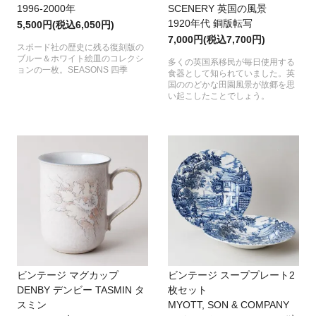
1996-2000年
SCENERY 英国の風景
1920年代 銅版転写
5,500円(税込6,050円)
7,000円(税込7,700円)
スポード社の歴史に残る復刻版の
ブルー＆ホワイト絵皿のコレクシ
多くの英国系移民が毎日使用する
ョンの一枚。SEASONS 四季
食器として知られていました。英
国ののどかな田園風景が故郷を思
い起こしたことでしょう。
ビンテージ マグカップ
ビンテージ スーププレート2
DENBY デンビー TASMIN タ
枚セット
スミン
MYOTT, SON & COMPANY