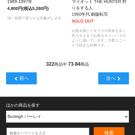
1989-1997年
マイオット THE HUNTER 狩
りをする人
4,800円(税込5,280円)
1960年代 銅版転写
淡い色調で柔らかな印象がします
SOLD OUT
お皿全面にイギリスの田舎を歩く
狩人をまるでお皿をキャンパスの
ように描いています。大変ユニー
クで好きな絵柄です。
322
73
84
商品中
-
商品
前へ
次へ
ほかの商品を探す
検索