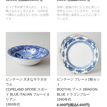
すべて手作業で作られた、まさに
花咲く庭園の中にたたずむ美しい
職人をわざと言えます。110年前
女性をえがいていますが、その女
の燭台とは思えないきれいな状態
性の景色に金彩をふんだんに使っ
です。
ています。
ビンテージ 大きなサラダボ
ビンテージ プレート2枚セッ
ウル
ト
COPELAND SPODE スポー
BOOTHS ブース DRAGON
ド BLUE ITALIAN ブルーイタ
BLUE ドラゴンブルー
リアン
1940年代
1950年代
6,000円(税込6,600円)