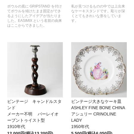
ボウルの底に GRIPSTAND を付け
私が見つけるものの中では上出来
てボウルを傾けたまま固定ができ
なケーキスタンドです。彫りが深
るようにしたアイデアが当たりま
くとてもきれいな形をしていま
した。EASIMIX という名前の由来
す。
はここからできました。
ビンテージ キャンドルスタ
ビンテージ大きなケーキ皿
ンド
ASHLEY FINE BONE CHINA
メーカー不明 バーレイオ
アシュリー CRINOLINE
ープントゥイスト型
LADY
1910年代
1950年代
12,000円(税込13,200円)
5,500円(税込6,050円)