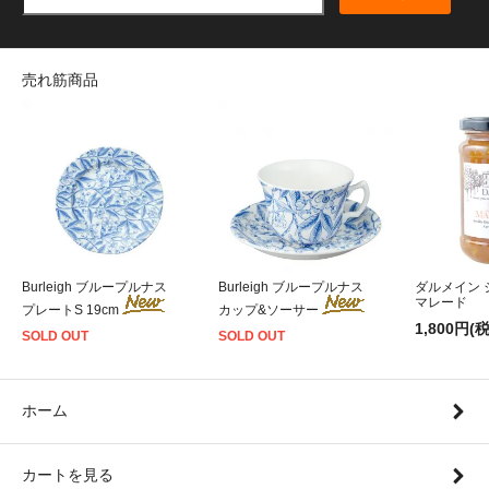
売れ筋商品
Burleigh ブループルナス
Burleigh ブループルナス
ダルメイン
マレード
プレートS 19cm
カップ&ソーサー
1,800円(
SOLD OUT
SOLD OUT
ホーム
カートを見る