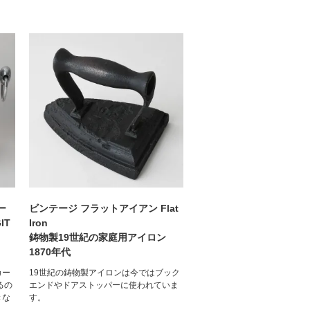
ー
ビンテージ フラットアイアン Flat
IT
Iron
鋳物製19世紀の家庭用アイロン
1870年代
カー
19世紀の鋳物製アイロンは今ではブック
るの
エンドやドアストッパーに使われていま
きな
す。