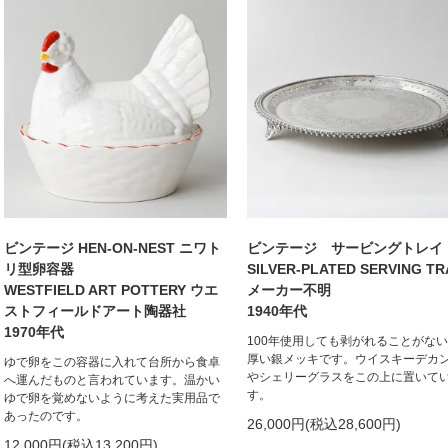
ビンテージ HEN-ON-NEST ニワト
ビンテージ サービングトレイ
リ型卵容器
SILVER-PLATED SERVING TR
WESTFIELD ART POTTERY ウエ
メーカー不明
ストフィールドアート陶器社
1940年代
1970年代
100年使用しても剥がれることがな
厚い銀メッキです。ウイスキーデカ
ゆで卵をこの容器に入れて台所から食卓
やシェリーグラスをこの上に置いて
へ運んだものと言われています。温かい
す。
ゆで卵を覚めないように考えた実用品で
あったのです。
26,000円(税込28,600円)
12,000円(税込13,200円)