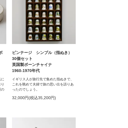
ボ
ビンテージ シンブル（指ぬき）
30個セット
英国製ボーンチャイナ
1960-1970年代
点に
イギリス人が旅行先で集めた指ぬきで、
量り
これを眺めて夫婦で旅の思い出を語りあ
製の
ったのでしょう。
32,000円(税込35,200円)