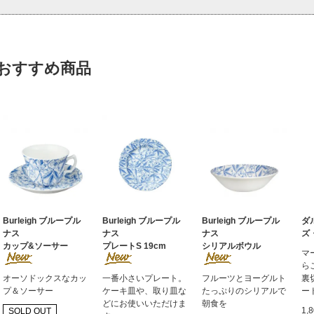
おすすめ商品
Burleigh ブループル
Burleigh ブループル
Burleigh ブループル
ダ
ナス
ナス
ナス
ズ
カップ&ソーサー
プレートS 19cm
シリアルボウル
マ
ら
オーソドックスなカッ
一番小さいプレート。
フルーツとヨーグルト
裏
プ＆ソーサー
ケーキ皿や、取り皿な
たっぷりのシリアルで
ー
どにお使いいただけま
朝食を
1,
SOLD OUT