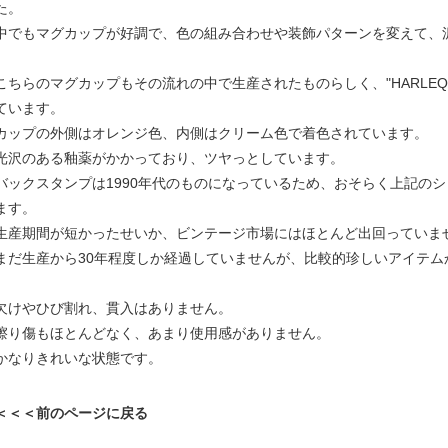
た。
中でもマグカップが好調で、色の組み合わせや装飾パターンを変えて、
こちらのマグカップもその流れの中で生産されたものらしく、"HARLEQUI
ています。
カップの外側はオレンジ色、内側はクリーム色で着色されています。
光沢のある釉薬がかかっており、ツヤっとしています。
バックスタンプは1990年代のものになっているため、おそらく上記の
ます。
生産期間が短かったせいか、ビンテージ市場にはほとんど出回っていま
まだ生産から30年程度しか経過していませんが、比較的珍しいアイテム
欠けやひび割れ、貫入はありません。
擦り傷もほとんどなく、あまり使用感がありません。
かなりきれいな状態です。
＜＜＜前のページに戻る