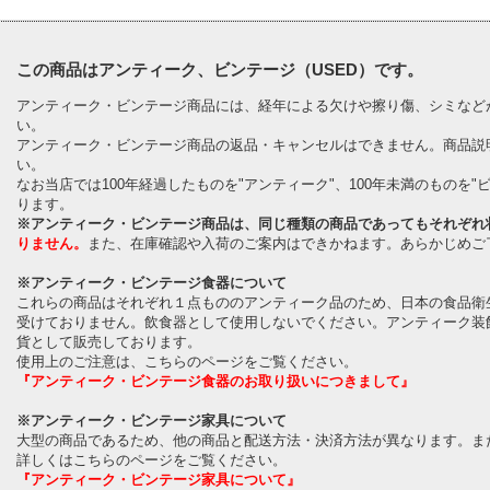
この商品はアンティーク、ビンテージ（USED）です。
アンティーク・ビンテージ商品には、経年による欠けや擦り傷、シミなど
い。
アンティーク・ビンテージ商品の返品・キャンセルはできません。商品説
い。
なお当店では100年経過したものを"アンティーク"、100年未満のものを
ります。
※アンティーク・ビンテージ商品は、同じ種類の商品であってもそれぞれ
りません。
また、在庫確認や入荷のご案内はできかねます。あらかじめご
※アンティーク・ビンテージ食器について
これらの商品はそれぞれ１点もののアンティーク品のため、日本の食品衛
受けておりません。飲食器として使用しないでください。アンティーク装
貨として販売しております。
使用上のご注意は、こちらのページをご覧ください。
『アンティーク・ビンテージ食器のお取り扱いにつきまして』
※アンティーク・ビンテージ家具について
大型の商品であるため、他の商品と配送方法・決済方法が異なります。ま
詳しくはこちらのページをご覧ください。
『アンティーク・ビンテージ家具について』