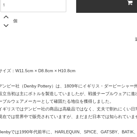
個
サイズ：W11.5cm × D8.8cm × H10.8cm
デンビー社（Denby Pottery）は、1809年にイギリス・ダービー
設立当初は主にボトルを製造していましたが、戦後テーブルウェアに進
ーブルウェアメーカーとして確固たる地位を獲得しました。
イギリスではデンビー社の商品は高級品ではなく、丈夫で割れにくい日
現在では世界中で販売されていますが、まだまだ日本では知られていま
Denbyでは1990年代前半に、HARLEQUIN、SPICE、GATSBY、B