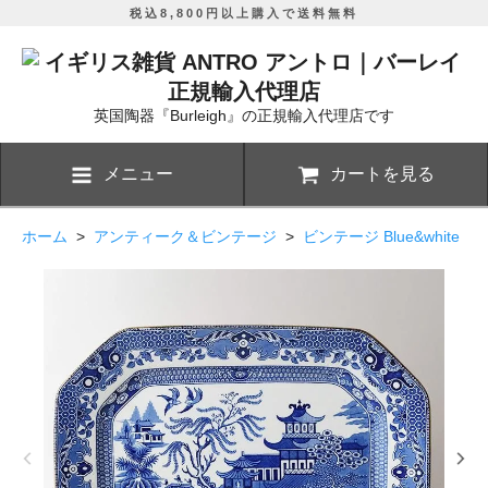
税込8,800円以上購入で送料無料
英国陶器『Burleigh』の正規輸入代理店です
メニュー
カートを見る
ホーム
>
アンティーク＆ビンテージ
>
ビンテージ Blue&white