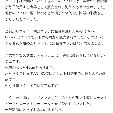
バーレイ社の濃いコバルトブルーのウィローは、当時の中産階級
が毎日使用する食器として販売され、海外へも輸出されました。
他社のウィロー柄に比べると絵柄が立体的で、陶器の形状もしっ
かりしたものでした。
当初からウィロー柄はエッジに金彩を施したもの（Gilded
Edge）とそうでないものの両方が販売されましたが、電子レン
ジが普及を始めた1970年代には金彩エッジはなくなりました。
この大きなスクエアディッシュは、現在は製造をしていないアイ
テムです。
横幅がおよそ45cmもあります。
おそらくこれまでANTROで販売したお皿の中で、最も大きい商
品です。
かなり重たく、すごい存在感です。
こうしたお皿は、クリスマスなど、みんなが集まる時にロースト
ビーフやローストターキーをのせて使われていました。
一般家庭のとっておきのお皿でした。