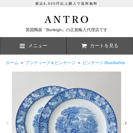
税込8,800円以上購入で送料無料
英国陶器『Burleigh』の正規輸入代理店です
メニュー
カートを見る
ホーム
>
アンティーク＆ビンテージ
>
ビンテージ Blue&white