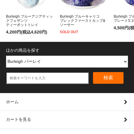
Burleigh ブルーアジアティッ
Burleigh ブルーキャリコ
Burleigh
クフェザンツ
ブレックファーストカップ&
プレートS 1
ティーポットトレイ
ソーサー
4,500円(
4,200円(税込4,620円)
SOLD OUT
ほかの商品を探す
検索
ホーム
カートを見る